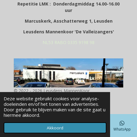
Repetitie LMK : Donderdagmiddag 14.00-16.00
uur
Marcuskerk, Asschatterweg 1, Leusden
Leusdens Mannenkoor 'De Valleizangers'
NL53 RABO 0335 9198 98
© 2022 - 2026 Leusdens MannenKoor
Powered by
JouwWeb
Deze website gebruikt cookies voor analyse-
doeleinden en/of het tonen van advertenties.
Door gebruik te blijven maken van de site gaat u
hiermee akkoord.
Akkoord
E-mailadres
Telefoonnummer
Kaart
Facebook
WhatsApp